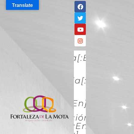
Translate
[:es]Descúbrela[:en]DISCO
IT[:]
[:es]Conócela[:en]KNOW
IT[:]
[:es]Acércate[:en]ACÉRCATE
[:es]Conservación Y
Restauración[:en]Conserva