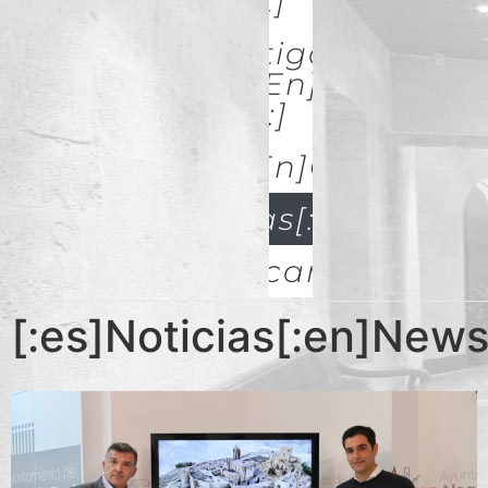
& Restoration[:]
[:es]Investigación Y
Difusión[:en]Research
& Spread[:]
[:es]Galerías[:en]GALLERIES
[:es]Noticias[:en]News[:
Descargas
[:es]Noticias[:en]News