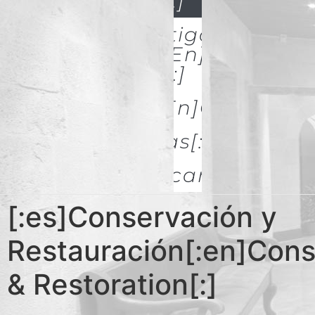
& Restoration[:]
[:es]Investigación Y
Difusión[:en]Research
& Spread[:]
[:es]Galerías[:en]GALLERIES
[:es]Noticias[:en]News[:
Descargas
[:es]Conservación y
Restauración[:en]Cons
& Restoration[:]