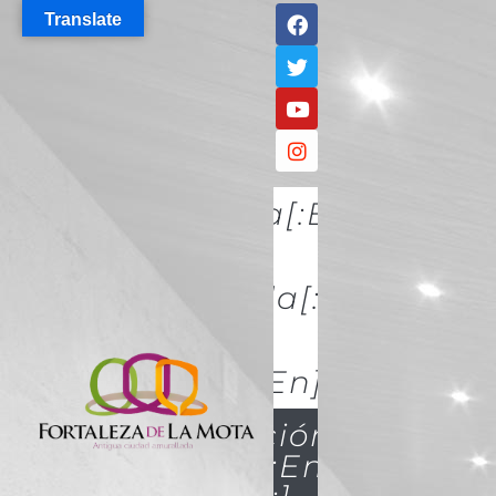
Translate
[:es]Descúbrela[:en]DISCO
IT[:]
[:es]Conócela[:en]KNOW
IT[:]
[:es]Acércate[:en]ACÉRCATE
[:es]Conservación Y
Restauración[:en]Conserva