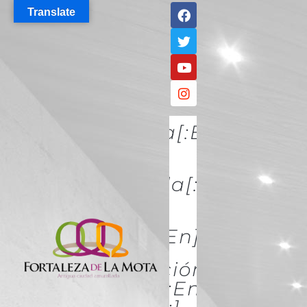
Translate
[:es]Descúbrela[:en]DISCO
IT[:]
[:es]Conócela[:en]KNOW
IT[:]
[:es]Acércate[:en]ACÉRCATE
[:es]Conservación Y
Restauración[:en]Conserva