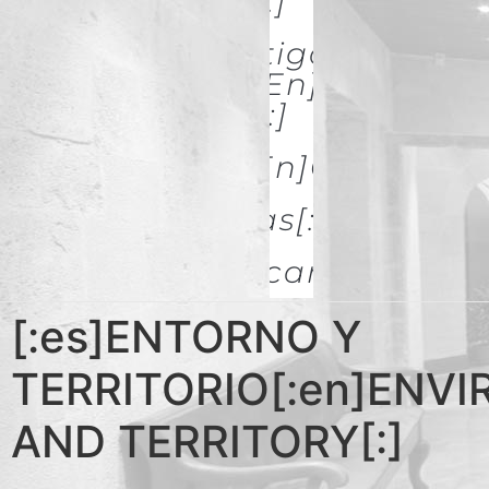
& Restoration[:]
[:es]Investigación Y
Difusión[:en]Research
& Spread[:]
[:es]Galerías[:en]GALLERIES
[:es]Noticias[:en]News[:
Descargas
[:es]ENTORNO Y
TERRITORIO[:en]ENV
AND TERRITORY[:]