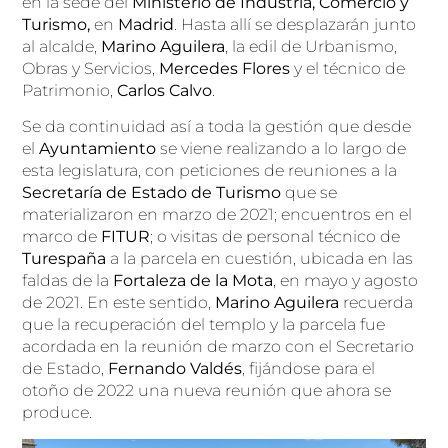
en la sede del
Ministerio de Industria, Comercio y
Turismo,
en
Madrid
. Hasta allí se desplazarán junto
al alcalde,
Marino Aguilera
, la edil de Urbanismo,
Obras y Servicios,
Mercedes Flores
y el técnico de
Patrimonio,
Carlos Calvo
.
Se da continuidad así a toda la gestión que desde
el
Ayuntamiento
se viene realizando a lo largo de
esta legislatura, con peticiones de reuniones a la
Secretaría de Estado de Turismo
que se
materializaron en marzo de 2021; encuentros en el
marco de
FITUR
; o visitas de personal técnico de
Turespaña
a la parcela en cuestión, ubicada en las
faldas de la
Fortaleza de la Mota
, en mayo y agosto
de 2021. En este sentido,
Marino Aguilera
recuerda
que la recuperación del templo y la parcela fue
acordada en la reunión de marzo con el Secretario
de Estado,
Fernando Valdés
, fijándose para el
otoño de 2022 una nueva reunión que ahora se
produce.