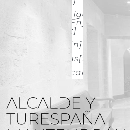
& Restoration[:]
[:es]Investigación Y
Difusión[:en]Research
& Spread[:]
[:es]Galerías[:en]GALLERIES
[:es]Noticias[:en]News[:
Descargas
ALCALDE Y
TURESPAÑA