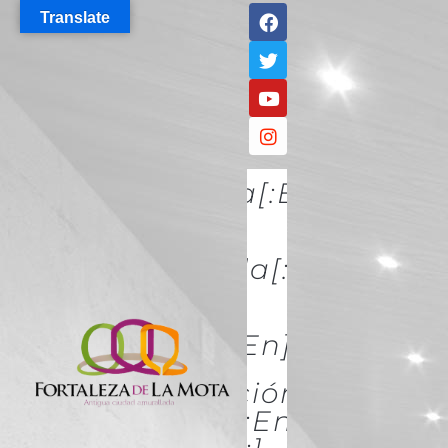
Translate
[:es]Descúbrela[:en]DISCO
IT[:]
[:es]Conócela[:en]KNOW
IT[:]
[:es]Acércate[:en]ACÉRCATE
[:es]Conservación Y
Restauración[:en]Conserva