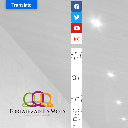
Translate
[:es]Descúbrela[:en]DISCO
IT[:]
[:es]Conócela[:en]KNOW
IT[:]
[:es]Acércate[:en]ACÉRCATE
[:es]Conservación Y
Restauración[:en]Conserva