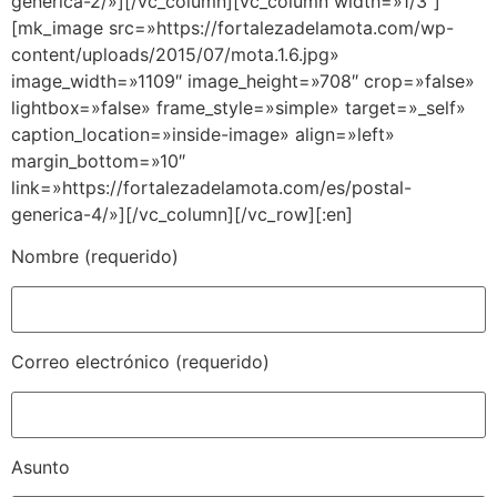
generica-2/»][/vc_column][vc_column width=»1/3″]
[mk_image src=»https://fortalezadelamota.com/wp-
content/uploads/2015/07/mota.1.6.jpg»
image_width=»1109″ image_height=»708″ crop=»false»
lightbox=»false» frame_style=»simple» target=»_self»
caption_location=»inside-image» align=»left»
margin_bottom=»10″
link=»https://fortalezadelamota.com/es/postal-
generica-4/»][/vc_column][/vc_row][:en]
Nombre (requerido)
Correo electrónico (requerido)
Asunto