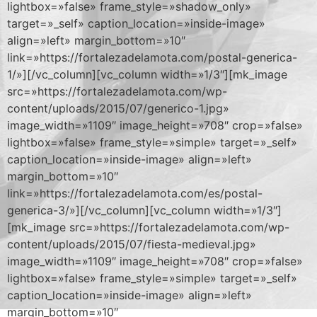
lightbox=»false» frame_style=»shadow_only»
target=»_self» caption_location=»inside-image»
align=»left» margin_bottom=»10″
link=»https://fortalezadelamota.com/postal-generica-
1/»][/vc_column][vc_column width=»1/3″][mk_image
src=»https://fortalezadelamota.com/wp-
content/uploads/2015/07/generico-1.jpg»
image_width=»1109″ image_height=»708″ crop=»false»
lightbox=»false» frame_style=»simple» target=»_self»
caption_location=»inside-image» align=»left»
margin_bottom=»10″
link=»https://fortalezadelamota.com/es/postal-
generica-3/»][/vc_column][vc_column width=»1/3″]
[mk_image src=»https://fortalezadelamota.com/wp-
content/uploads/2015/07/fiesta-medieval.jpg»
image_width=»1109″ image_height=»708″ crop=»false»
lightbox=»false» frame_style=»simple» target=»_self»
caption_location=»inside-image» align=»left»
margin_bottom=»10″