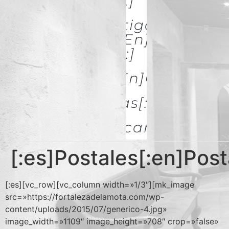
& Restoration[:]
[:es]Investigación Y
Difusión[:en]Research
& Spread[:]
[:es]Galerías[:en]GALLERIES
[:es]Noticias[:en]News[:
Descargas
[:es]Postales[:en]Posta
[:es][vc_row][vc_column width=»1/3″][mk_image
src=»https://fortalezadelamota.com/wp-
content/uploads/2015/07/generico-4.jpg»
image_width=»1109″ image_height=»708″ crop=»false»