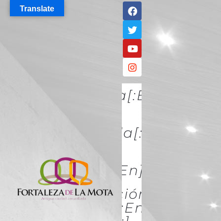
Translate
[:es]Descúbrela[:en]DISCO
IT[:]
[:es]Conócela[:en]KNOW
IT[:]
[:es]Acércate[:en]ACÉRCATE
[:es]Conservación Y
Restauración[:en]Conserva