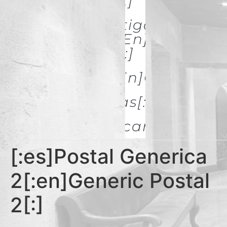
& Restoration[:]
[:es]Investigación Y
Difusión[:en]Research
& Spread[:]
[:es]Galerías[:en]GALLERIES
[:es]Noticias[:en]News[:
Descargas
[:es]Postal Generica
2[:en]Generic Postal
2[:]