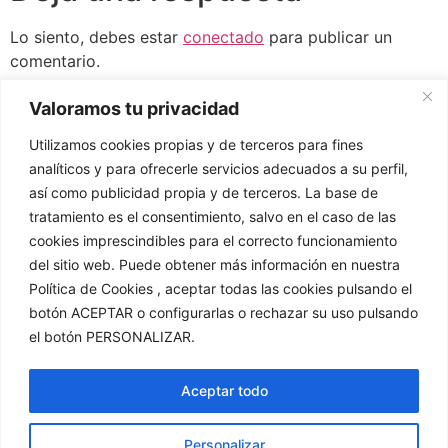
Lo siento, debes estar
conectado
para publicar un
comentario.
Valoramos tu privacidad
Utilizamos cookies propias y de terceros para fines
analíticos y para ofrecerle servicios adecuados a su perfil,
así como publicidad propia y de terceros. La base de
tratamiento es el consentimiento, salvo en el caso de las
cookies imprescindibles para el correcto funcionamiento
del sitio web. Puede obtener más información en nuestra
Política de Cookies , aceptar todas las cookies pulsando el
Exmo. Ayuntamiento de Alcalá la Real (Jaén)
©
2023.
botón ACEPTAR o configurarlas o rechazar su uso pulsando
Todos los derechos reservados.
el botón PERSONALIZAR.
Ayuntamiento Alcalá la Real
Turismo Alcalá la Real
Ciudades Medias
Museo Alcalá la Real
Aceptar todo
Personalizar