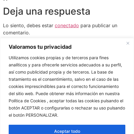
Deja una respuesta
Lo siento, debes estar
conectado
para publicar un
comentario.
Valoramos tu privacidad
Utilizamos cookies propias y de terceros para fines
analíticos y para ofrecerle servicios adecuados a su perfil,
así como publicidad propia y de terceros. La base de
tratamiento es el consentimiento, salvo en el caso de las
cookies imprescindibles para el correcto funcionamiento
del sitio web. Puede obtener más información en nuestra
Política de Cookies , aceptar todas las cookies pulsando el
Exmo. Ayuntamiento de Alcalá la Real (Jaén)
©
2023.
botón ACEPTAR o configurarlas o rechazar su uso pulsando
Todos los derechos reservados.
el botón PERSONALIZAR.
Ayuntamiento Alcalá la Real
Turismo Alcalá la Real
Ciudades Medias
Museo Alcalá la Real
Aceptar todo