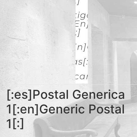
& Restoration[:]
[:es]Investigación Y
Difusión[:en]Research
& Spread[:]
[:es]Galerías[:en]GALLERIES
[:es]Noticias[:en]News[:
Descargas
[:es]Postal Generica
1[:en]Generic Postal
1[:]