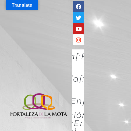
Translate
[:es]Descúbrela[:en]DISCO
IT[:]
[:es]Conócela[:en]KNOW
IT[:]
[:es]Acércate[:en]ACÉRCATE
[:es]Conservación Y
Restauración[:en]Conserva