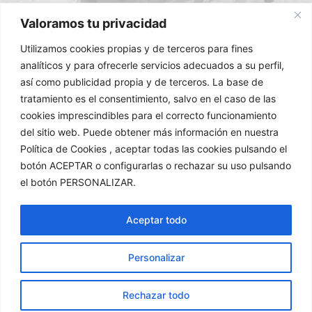
Valoramos tu privacidad
Utilizamos cookies propias y de terceros para fines
analíticos y para ofrecerle servicios adecuados a su perfil,
así como publicidad propia y de terceros. La base de
tratamiento es el consentimiento, salvo en el caso de las
cookies imprescindibles para el correcto funcionamiento
del sitio web. Puede obtener más información en nuestra
Política de Cookies , aceptar todas las cookies pulsando el
Exmo. Ayuntamiento de Alcalá la Real (Jaén)
©
2023.
botón ACEPTAR o configurarlas o rechazar su uso pulsando
Todos los derechos reservados.
el botón PERSONALIZAR.
Ayuntamiento Alcalá la Real
Turismo Alcalá la Real
Ciudades Medias
Museo Alcalá la Real
Aceptar todo
Personalizar
Rechazar todo