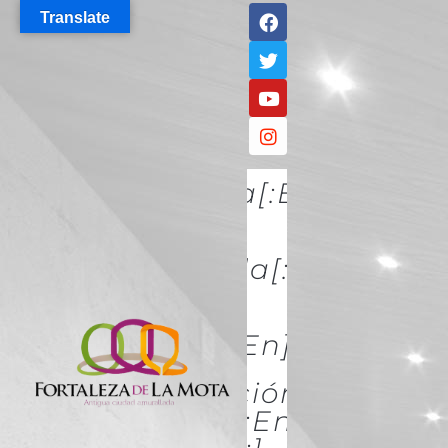
Translate
[:es]Descúbrela[:en]DISCO
IT[:]
[:es]Conócela[:en]KNOW
IT[:]
[:es]Acércate[:en]ACÉRCATE
[:es]Conservación Y
Restauración[:en]Conserva