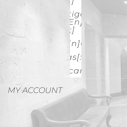
& Restoration[:]
[:es]Investigación Y
Difusión[:en]Research
& Spread[:]
[:es]Galerías[:en]GALLERIES
[:es]Noticias[:en]News[:
Descargas
MY ACCOUNT