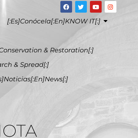
[:es]Conócela[:en]KNOW IT[:]
Conservation & Restoration[:]
arch & Spread[:]
es]Noticias[:en]News[:]
MOTA