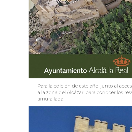
Para la edición de este año, junto al acces
a la zona del Alcázar, para conocer los 
amurallada.