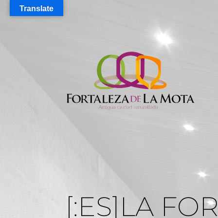
Translate
[:ES]LA F