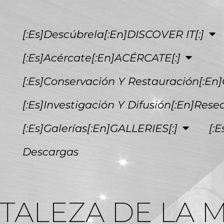
[:es]Descúbrela[:en]DISCOVER IT[:]
[:es]Acércate[:en]ACÉRCATE[:]
[:es]Conservación Y Restauración[:en]
[:es]Investigación Y Difusión[:en]Rese
[:es]Galerías[:en]GALLERIES[:]
[:
Descargas
ORTALEZA DE LA 