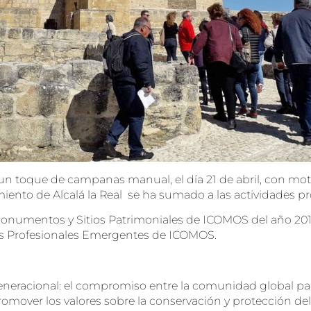
un toque de campanas manual, el día 21 de abril, con moti
miento de Alcalá la Real se ha sumado a las actividades 
 Monumentos y Sitios Patrimoniales de ICOMOS del año 201
os Profesionales Emergentes de ICOMOS.
eneracional: el compromiso entre la comunidad global par
mover los valores sobre la conservación y protección del 