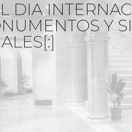
L DIA INTERNA
NUMENTOS Y SI
LES[:]