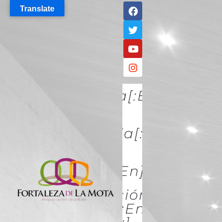
Translate
[:es]Descúbrela[:en]DISCO
IT[:]
[:es]Conócela[:en]KNOW
IT[:]
[:es]Acércate[:en]ACÉRCATE
[:es]Conservación Y
Restauración[:en]Conserva