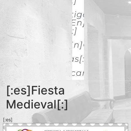
& Restoration[:]
[:es]Investigación Y
Difusión[:en]Research
& Spread[:]
[:es]Galerías[:en]GALLERIES
[:es]Noticias[:en]News[:
Descargas
[:es]Fiesta
Medieval[:]
[:es]