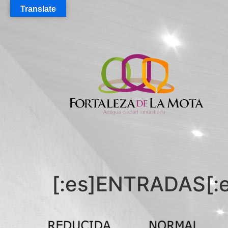
Translate
[:es]ENTRADAS[:e