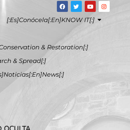
[:es]Conócela[:en]KNOW IT[:]
Conservation & Restoration[:]
arch & Spread[:]
es]Noticias[:en]News[:]