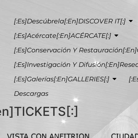
[:es]Descúbrela[:en]DISCOVER IT[:]
[:es]Acércate[:en]ACÉRCATE[:]
[:es]Conservación Y Restauración[:en]
[:es]Investigación Y Difusión[:en]Rese
[:es]Galerías[:en]GALLERIES[:]
[:
Descargas
n]TICKETS[:]