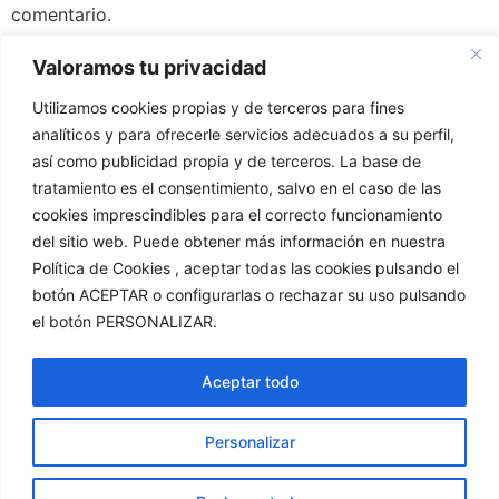
comentario.
Valoramos tu privacidad
Utilizamos cookies propias y de terceros para fines
analíticos y para ofrecerle servicios adecuados a su perfil,
así como publicidad propia y de terceros. La base de
tratamiento es el consentimiento, salvo en el caso de las
cookies imprescindibles para el correcto funcionamiento
del sitio web. Puede obtener más información en nuestra
Política de Cookies , aceptar todas las cookies pulsando el
Exmo. Ayuntamiento de Alcalá la Real (Jaén)
©
2023.
botón ACEPTAR o configurarlas o rechazar su uso pulsando
Todos los derechos reservados.
el botón PERSONALIZAR.
Ayuntamiento Alcalá la Real
Turismo Alcalá la Real
Ciudades Medias
Museo Alcalá la Real
Aceptar todo
Personalizar