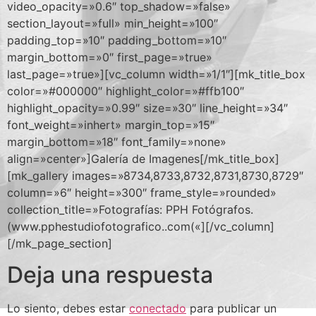
video_opacity=»0.6″ top_shadow=»false»
section_layout=»full» min_height=»100″
padding_top=»10″ padding_bottom=»10″
margin_bottom=»0″ first_page=»true»
last_page=»true»][vc_column width=»1/1″][mk_title_box
color=»#000000″ highlight_color=»#ffb100″
highlight_opacity=»0.99″ size=»30″ line_height=»34″
font_weight=»inhert» margin_top=»15″
margin_bottom=»18″ font_family=»none»
align=»center»]Galería de Imagenes[/mk_title_box]
[mk_gallery images=»8734,8733,8732,8731,8730,8729″
column=»6″ height=»300″ frame_style=»rounded»
collection_title=»Fotografías: PPH Fotógrafos.
(www.pphestudiofotografico..com(«][/vc_column]
[/mk_page_section]
Deja una respuesta
Lo siento, debes estar
conectado
para publicar un