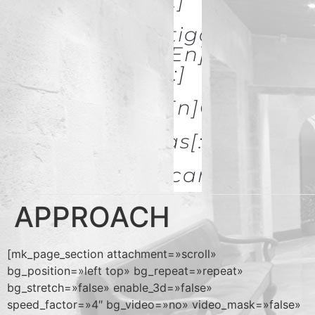
& Restoration[:]
[:es]Investigación Y
Difusión[:en]Research
& Spread[:]
[:es]Galerías[:en]GALLERIES
[:es]Noticias[:en]News[:
Descargas
APPROACH
[mk_page_section attachment=»scroll»
bg_position=»left top» bg_repeat=»repeat»
bg_stretch=»false» enable_3d=»false»
speed_factor=»4″ bg_video=»no» video_mask=»false»