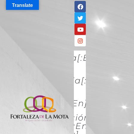
Translate
[:es]Descúbrela[:en]DISCO
IT[:]
[:es]Conócela[:en]KNOW
IT[:]
[:es]Acércate[:en]ACÉRCATE
[:es]Conservación Y
Restauración[:en]Conserva