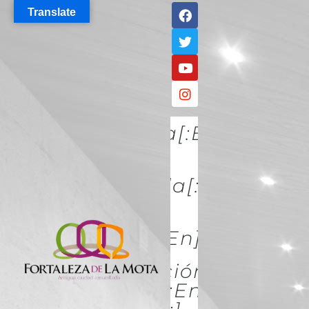
Translate
[:es]Descúbrela[:en]DISCO
IT[:]
[:es]Conócela[:en]KNOW
IT[:]
[:es]Acércate[:en]ACÉRCATE
[:es]Conservación Y
Restauración[:en]Conserva