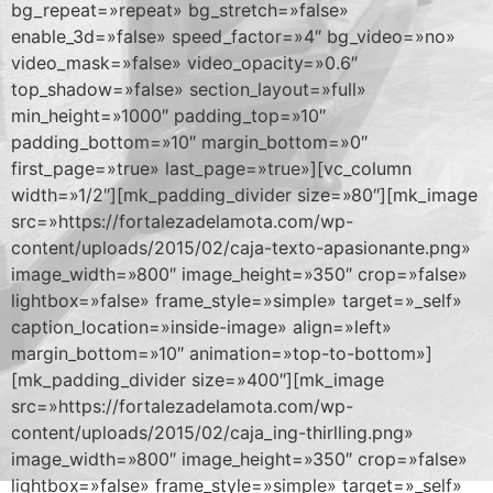
bg_repeat=»repeat» bg_stretch=»false»
enable_3d=»false» speed_factor=»4″ bg_video=»no»
video_mask=»false» video_opacity=»0.6″
top_shadow=»false» section_layout=»full»
min_height=»1000″ padding_top=»10″
padding_bottom=»10″ margin_bottom=»0″
first_page=»true» last_page=»true»][vc_column
width=»1/2″][mk_padding_divider size=»80″][mk_image
src=»https://fortalezadelamota.com/wp-
content/uploads/2015/02/caja-texto-apasionante.png»
image_width=»800″ image_height=»350″ crop=»false»
lightbox=»false» frame_style=»simple» target=»_self»
caption_location=»inside-image» align=»left»
margin_bottom=»10″ animation=»top-to-bottom»]
[mk_padding_divider size=»400″][mk_image
src=»https://fortalezadelamota.com/wp-
content/uploads/2015/02/caja_ing-thirlling.png»
image_width=»800″ image_height=»350″ crop=»false»
lightbox=»false» frame_style=»simple» target=»_self»