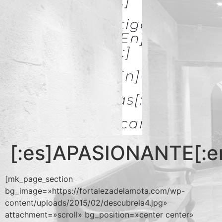
& Restoration[:]
[:es]Investigación Y
Difusión[:en]Research
& Spread[:]
[:es]Galerías[:en]GALLERIES
[:es]Noticias[:en]News[:
Descargas
[:es]APASIONANTE[:e
[mk_page_section
bg_image=»https://fortalezadelamota.com/wp-
content/uploads/2015/02/descubrela4.jpg»
attachment=»scroll» bg_position=»center center»