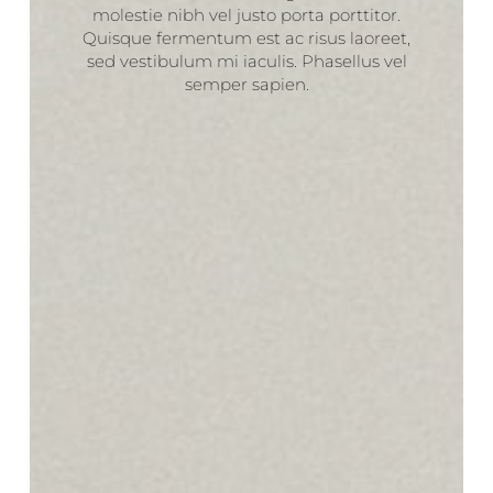
molestie nibh vel justo porta porttitor.
Quisque fermentum est ac risus laoreet,
sed vestibulum mi iaculis. Phasellus vel
semper sapien.