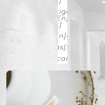
& Restoration[:]
[:es]Investigación Y
Difusión[:en]Research
& Spread[:]
[:es]Galerías[:en]GALLERIES
[:es]Noticias[:en]News[:
Descargas