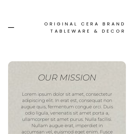
ORIGINAL CERA BRAND
TABLEWARE & DECOR
OUR MISSION
Lorem ipsum dolor sit amet, consectetur
adipiscing elit. In erat est, consequat non
augue quis, fermentum congue orci. Duis
odio ligula, venenatis sit amet porta a,
ullamcorper sit amet purus. Nulla facilisi.
Nullam augue erat, imperdiet in
accumsan vel, euismod eget enim. Fusce