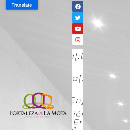
Translate
[:es]Descúbrela[:en]DISCO
IT[:]
[:es]Conócela[:en]KNOW
IT[:]
[:es]Acércate[:en]ACÉRCATE
[:es]Conservación Y
Restauración[:en]Conserva