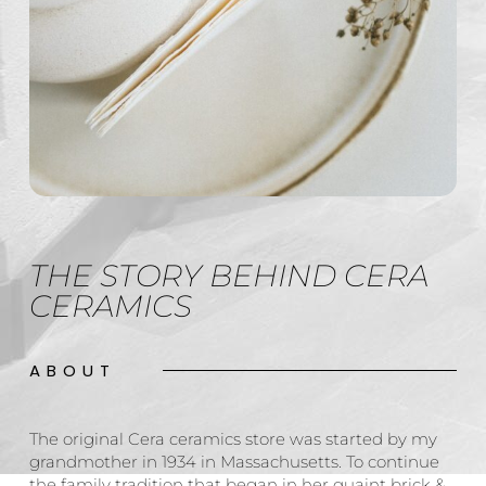
THE STORY BEHIND CERA
CERAMICS
ABOUT
The original Cera ceramics store was started by my
grandmother in 1934 in Massachusetts. To continue
the family tradition that began in her quaint brick &